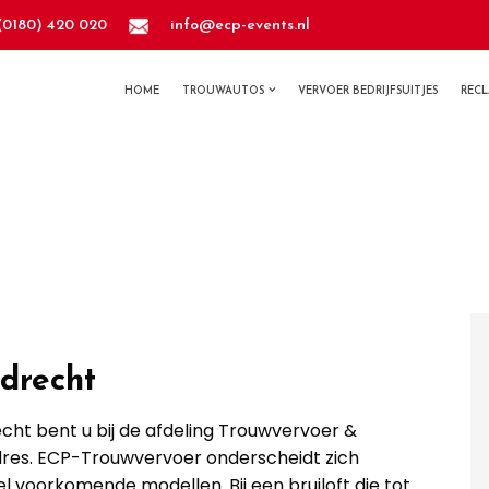
(0180) 420 020
info@ecp-events.nl
HOME
TROUWAUTOS
VERVOER BEDRIJFSUITJES
REC
drecht
cht bent u bij de afdeling Trouwvervoer &
dres. ECP-Trouwvervoer onderscheidt zich
l voorkomende modellen. Bij een bruiloft die tot